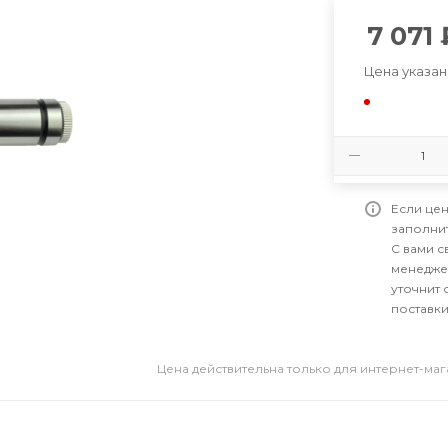
7 071
Цена указан
Если цен
заполни
С вами 
менедже
уточнит 
поставки
Цена действительна только для интернет-ма