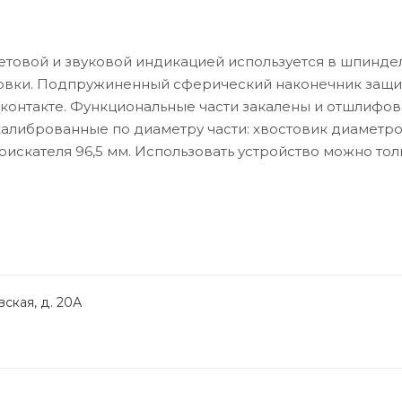
ветовой и звуковой индикацией используется в шпинде
ровки. Подпружиненный сферический наконечник защ
контакте. Функциональные части закалены и отшлифов
 калиброванные по диаметру части: хвостовик диаметр
искателя 96,5 мм. Использовать устройство можно тол
ская, д. 20А