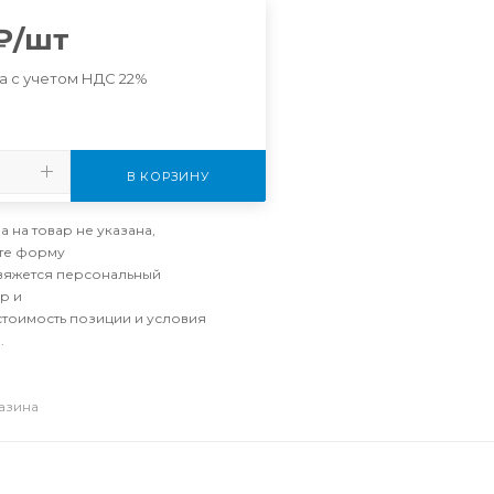
₽
/шт
а с учетом НДС 22%
В КОРЗИНУ
а на товар не указана,
те форму
свяжется персональный
р и
стоимость позиции и условия
.
газина