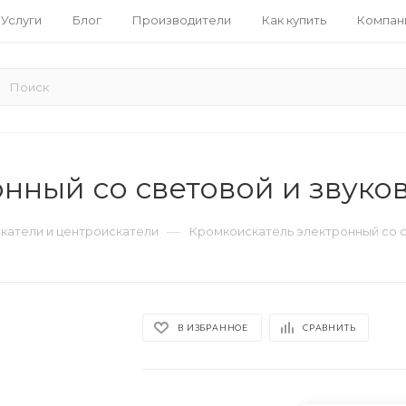
Услуги
Блог
Производители
Как купить
Компан
нный со световой и звуко
—
катели и центроискатели
Кромкоискатель электронный со с
В ИЗБРАННОЕ
СРАВНИТЬ