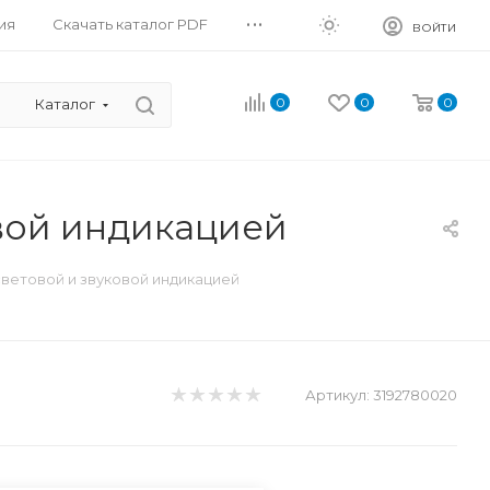
...
ия
Скачать каталог PDF
ВОЙТИ
0
0
0
Каталог
вой индикацией
ветовой и звуковой индикацией
Артикул:
3192780020