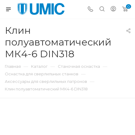
0
Клин
полуавтоматический
МК4-6 DIN318
—
—
—
Главная
Каталог
Станочная оснастка
—
Оснастка для сверлильных станков
—
Аксессуары для сверлильных патронов
Клин полуавтоматический МК4-6 DIN318