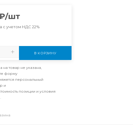
₽
/шт
а с учетом НДС 22%
В КОРЗИНУ
а на товар не указана,
те форму
свяжется персональный
р и
стоимость позиции и условия
.
газина