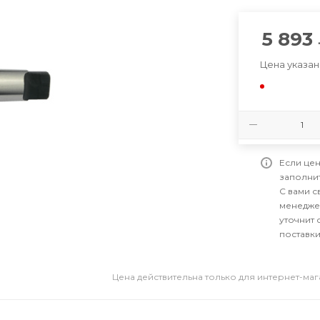
5 893
Цена указан
Если цен
заполни
С вами 
менедже
уточнит 
поставки
Цена действительна только для интернет-ма