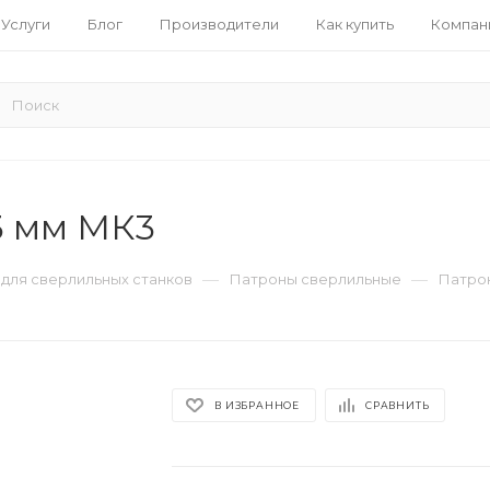
Услуги
Блог
Производители
Как купить
Компан
3 мм МК3
—
—
 для сверлильных станков
Патроны сверлильные
Патрон
В ИЗБРАННОЕ
СРАВНИТЬ