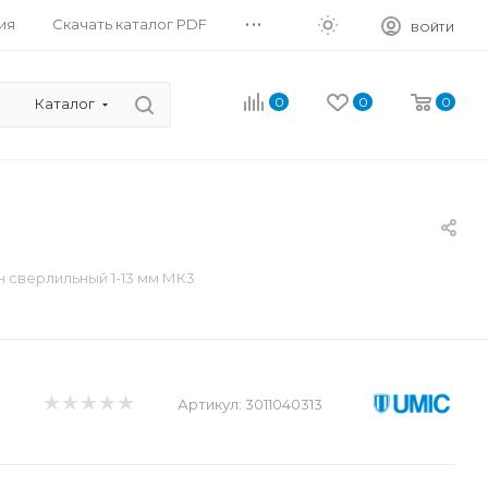
...
ия
Скачать каталог PDF
ВОЙТИ
0
0
0
Каталог
 сверлильный 1-13 мм МК3
Артикул:
3011040313