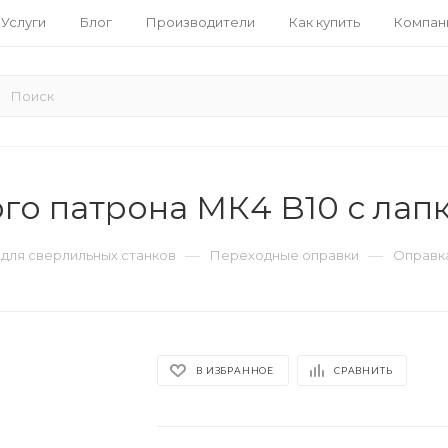
Услуги
Блог
Производители
Как купить
Компан
го патрона МК4 B10 с лап
—
—
 для сверлильных станков
Переходные оправки
Оправка
В ИЗБРАННОЕ
СРАВНИТЬ