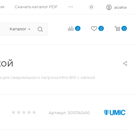
...
ия
Скачать каталог PDF
ВОЙТИ
0
0
0
Каталог
кой
 для сверлильного патрона МК4 B10 с лапкой
Артикул:
3010740410