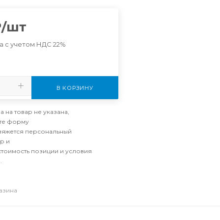
₽
/шт
а с учетом НДС 22%
В КОРЗИНУ
а на товар не указана,
те форму
свяжется персональный
р и
стоимость позиции и условия
.
газина