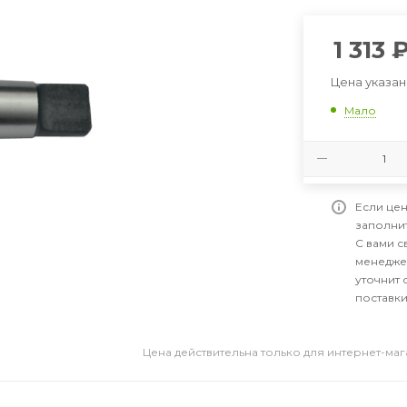
1 313
Цена указан
Мало
Если цен
заполни
С вами 
менедже
уточнит 
поставки
Цена действительна только для интернет-ма