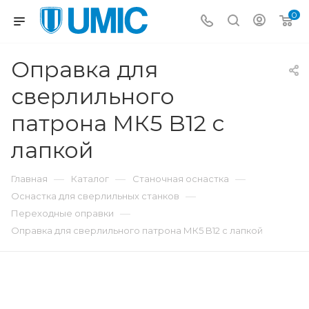
0
Оправка для
сверлильного
патрона МК5 B12 с
лапкой
—
—
—
Главная
Каталог
Станочная оснастка
—
Оснастка для сверлильных станков
—
Переходные оправки
Оправка для сверлильного патрона МК5 B12 с лапкой