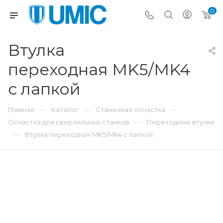
0
Втулка
переходная MK5/MK4
с лапкой
—
—
—
Главная
Каталог
Станочная оснастка
—
Оснастка для сверлильных станков
Переходные втулки
—
Втулка переходная MK5/MK4 с лапкой