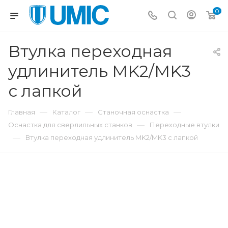
0
Втулка переходная
удлинитель MK2/MK3
с лапкой
—
—
—
Главная
Каталог
Станочная оснастка
—
Оснастка для сверлильных станков
Переходные втулки
—
Втулка переходная удлинитель MK2/MK3 с лапкой