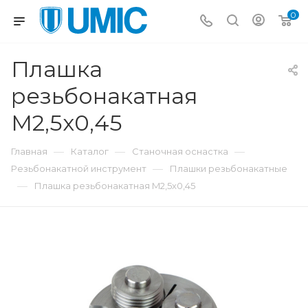
0
Плашка
резьбонакатная
M2,5x0,45
—
—
—
Главная
Каталог
Станочная оснастка
—
Резьбонакатной инструмент
Плашки резьбонакатные
—
Плашка резьбонакатная M2,5x0,45