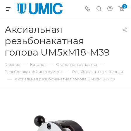
0
Аксиальная
резьбонакатная
голова UM5xM18-M39
—
—
—
Главная
Каталог
Станочная оснастка
—
Резьбонакатной инструмент
Резьбонакатные головки
—
Аксиальная резьбонакатная голова UM5xM18-M39