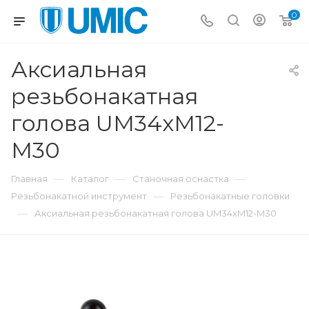
0
Аксиальная
резьбонакатная
голова UM34xM12-
M30
—
—
—
Главная
Каталог
Станочная оснастка
—
Резьбонакатной инструмент
Резьбонакатные головки
—
Аксиальная резьбонакатная голова UM34xM12-M30