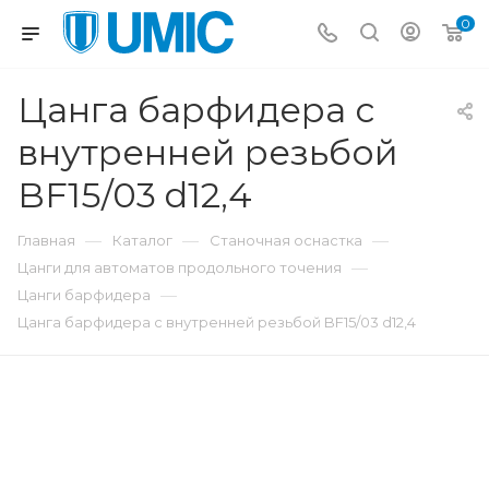
0
Цанга барфидера с
внутренней резьбой
BF15/03 d12,4
—
—
—
Главная
Каталог
Станочная оснастка
—
Цанги для автоматов продольного точения
—
Цанги барфидера
Цанга барфидера с внутренней резьбой BF15/03 d12,4