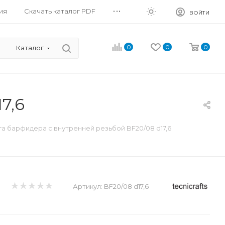
...
ия
Скачать каталог PDF
ВОЙТИ
0
0
0
Каталог
7,6
га барфидера с внутренней резьбой BF20/08 d17,6
Артикул:
BF20/08 d17,6