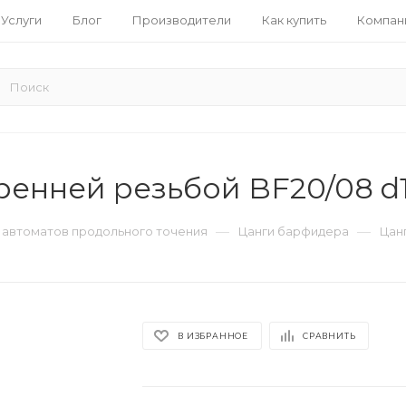
Услуги
Блог
Производители
Как купить
Компан
ренней резьбой BF20/08 d1
—
—
я автоматов продольного точения
Цанги барфидера
Цан
В ИЗБРАННОЕ
СРАВНИТЬ