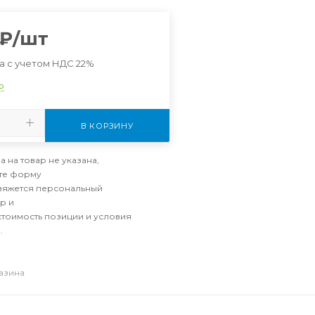
₽
/шт
а с учетом НДС 22%
о
В КОРЗИНУ
а на товар не указана,
те форму
свяжется персональный
р и
стоимость позиции и условия
.
газина