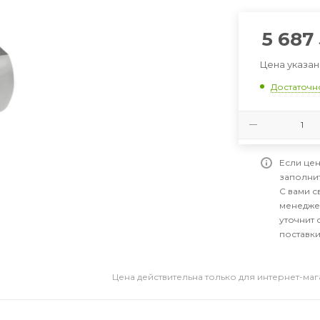
5 687
Цена указан
Достаточн
Если цен
заполни
С вами 
менедже
уточнит 
поставки
Цена действительна только для интернет-ма