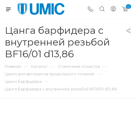
0
Цанга барфидера с
внутренней резьбой
BF16/01 d13,86
—
—
—
Главная
Каталог
Станочная оснастка
—
Цанги для автоматов продольного точения
—
Цанги барфидера
Цанга барфидера с внутренней резьбой BF16/01 d13,86