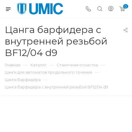
0
Цанга барфидера с
внутренней резьбой
BF12/04 d9
—
—
—
Главная
Каталог
Станочная оснастка
—
Цанги для автоматов продольного точения
—
Цанги барфидера
Цанга барфидера с внутренней резьбой BF12/04 d9