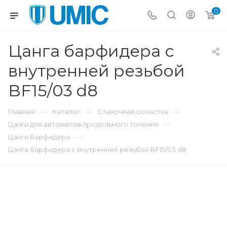
0
Цанга барфидера с
внутренней резьбой
BF15/03 d8
—
—
—
Главная
Каталог
Станочная оснастка
—
Цанги для автоматов продольного точения
—
Цанги барфидера
Цанга барфидера с внутренней резьбой BF15/03 d8