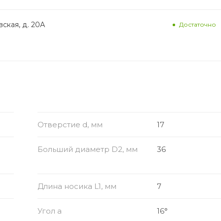
ская, д. 20А
Достаточно
Отверстие d, мм
17
Больший диаметр D2, мм
36
Длина носика L1, мм
7
Угол a
16°