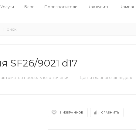
Услуги
Блог
Производители
Как купить
Компан
я SF26/9021 d17
—
я автоматов продольного точения
Цанги главного шпинделя
В ИЗБРАННОЕ
СРАВНИТЬ