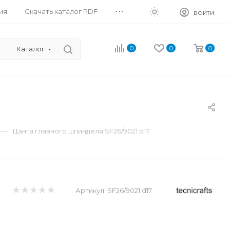
...
ия
Скачать каталог PDF
ВОЙТИ
0
0
0
Каталог
—
Цанга главного шпинделя SF26/9021 d17
Артикул:
SF26/9021 d17