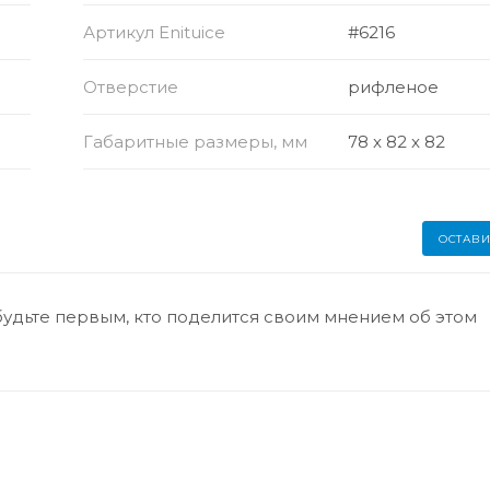
Артикул Enituice
#6216
Отверстие
рифленое
Габаритные размеры, мм
78 x 82 x 82
ОСТАВИ
будьте первым, кто поделится своим мнением об этом