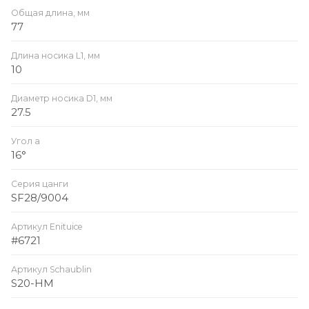
Общая длина, мм
77
Длина носика L1, мм
10
Диаметр носика D1, мм
27.5
Угол a
16°
Серия цанги
SF28/9004
Артикул Enituice
#6721
Артикул Schaublin
S20-HM