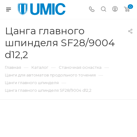
0
Цанга главного
шпинделя SF28/9004
d12,2
—
—
—
Главная
Каталог
Станочная оснастка
—
Цанги для автоматов продольного точения
—
Цанги главного шпинделя
Цанга главного шпинделя SF28/9004 d12,2