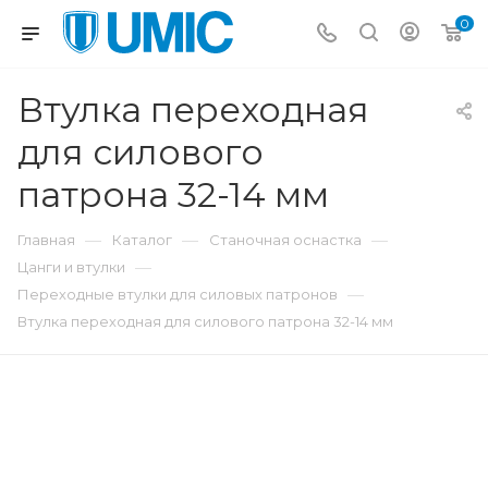
0
Втулка переходная
для силового
патрона 32-14 мм
—
—
—
Главная
Каталог
Станочная оснастка
—
Цанги и втулки
—
Переходные втулки для силовых патронов
Втулка переходная для силового патрона 32-14 мм