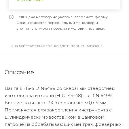
Если цена на товар не указана, заполните форму
С вами свяжется персональный менеджер и
уточнит стоимость позиции и условия поставки.
Цена действительна только для интернет-магазина
Описание
Цанга ER16-5 DIN6499 со сквозным отверстием
изготовлена из стали (HRC 44-48) по DIN 6499.
Биение на вылете 3XD составляет ≤0,015 мм.
Применяется для закрепления инструмента с
цилиндрическим хвостовиком в цанговом
патроне на обрабатывающих центрах, фрезерных,