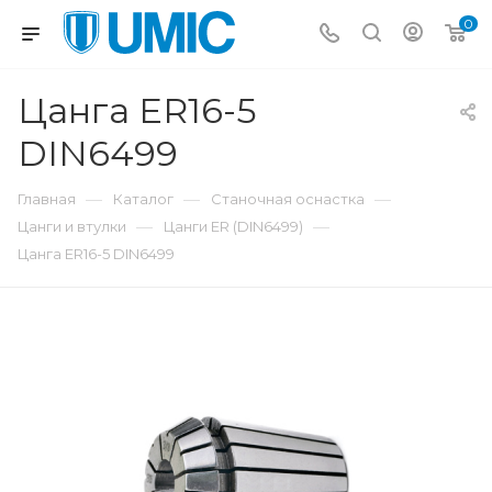
0
Цанга ER16-5
DIN6499
—
—
—
Главная
Каталог
Станочная оснастка
—
—
Цанги и втулки
Цанги ER (DIN6499)
Цанга ER16-5 DIN6499