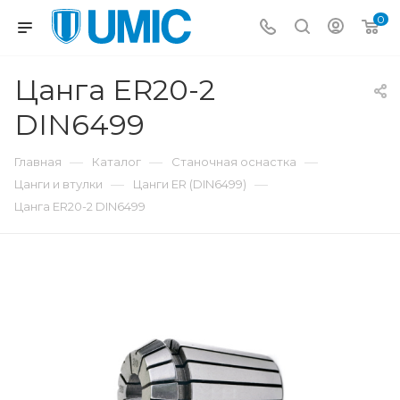
0
Цанга ER20-2
DIN6499
—
—
—
Главная
Каталог
Станочная оснастка
—
—
Цанги и втулки
Цанги ER (DIN6499)
Цанга ER20-2 DIN6499