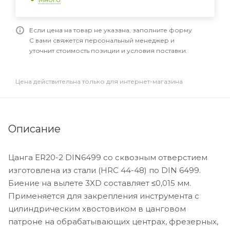
Если цена на товар не указана, заполните форму
С вами свяжется персональный менеджер и
уточнит стоимость позиции и условия поставки.
Цена действительна только для интернет-магазина
Описание
Цанга ER20-2 DIN6499 со сквозным отверстием
изготовлена из стали (HRC 44-48) по DIN 6499.
Биение на вылете 3XD составляет ≤0,015 мм.
Применяется для закрепления инструмента с
цилиндрическим хвостовиком в цанговом
патроне на обрабатывающих центрах, фрезерных,