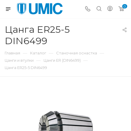
0
Цанга ER25-5
DIN6499
—
—
—
Главная
Каталог
Станочная оснастка
—
—
Цанги и втулки
Цанги ER (DIN6499)
Цанга ER25-5 DIN6499