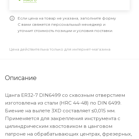
Если цена на товар не указана, заполните форму
С вами свяжется персональный менеджер и
уточнит стоимость позиции и условия поставки.
Цена действительна только для интернет-магазина
Описание
Цанга ER32-7 DIN6499 со сквозным отверстием
изготовлена из стали (HRC 44-48) по DIN 6499.
Биение на вылете 3XD составляет ≤0,015 мм.
Применяется для закрепления инструмента с
цилиндрическим хвостовиком в цанговом
патроне на обрабатывающих центрах, фрезерных,