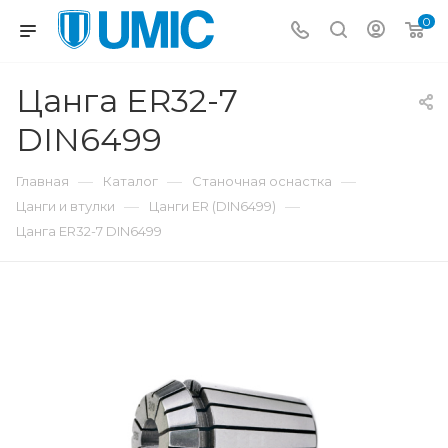
0
Цанга ER32-7
DIN6499
—
—
—
Главная
Каталог
Станочная оснастка
—
—
Цанги и втулки
Цанги ER (DIN6499)
Цанга ER32-7 DIN6499