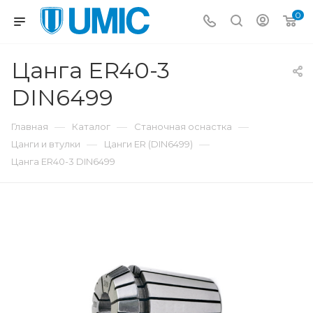
0
Цанга ER40-3
DIN6499
—
—
—
Главная
Каталог
Станочная оснастка
—
—
Цанги и втулки
Цанги ER (DIN6499)
Цанга ER40-3 DIN6499