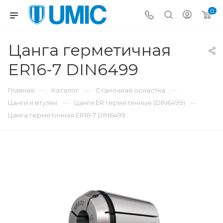
0
Цанга герметичная
ER16-7 DIN6499
—
—
—
Главная
Каталог
Станочная оснастка
—
—
Цанги и втулки
Цанги ER герметичные (DIN6499)
Цанга герметичная ER16-7 DIN6499