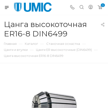
0
Цанга высокоточная
ER16-8 DIN6499
—
—
—
Главная
Каталог
Станочная оснастка
—
—
Цанги и втулки
Цанги ER высокоточные (DIN6499)
Цанга высокоточная ER16-8 DIN6499