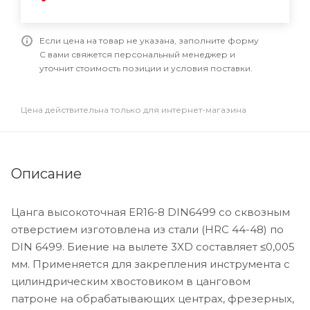
Если цена на товар не указана, заполните форму
С вами свяжется персональный менеджер и
уточнит стоимость позиции и условия поставки.
Цена действительна только для интернет-магазина
Описание
Цанга высокоточная ER16-8 DIN6499 со сквозным
отверстием изготовлена из стали (HRC 44-48) по
DIN 6499. Биение на вылете 3XD составляет ≤0,005
мм. Применяется для закрепления инструмента с
цилиндрическим хвостовиком в цанговом
патроне на обрабатывающих центрах, фрезерных,