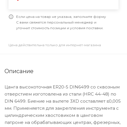
Если цена на товар не указана, заполните форму
С вами свяжется персональный менеджер и
уточнит стоимость позиции и условия поставки.
Цена действительна только для интернет-магазина
Описание
Цанга высокоточная ER20-5 DIN6499 со сквозным
отверстием изготовлена из стали (HRC 44-48) по
DIN 6499. Биение на вылете 3XD составляет ≤0,005
мм. Применяется для закрепления инструмента с
цилиндрическим хвостовиком в цанговом
патроне на обрабатывающих центрах, фрезерных,