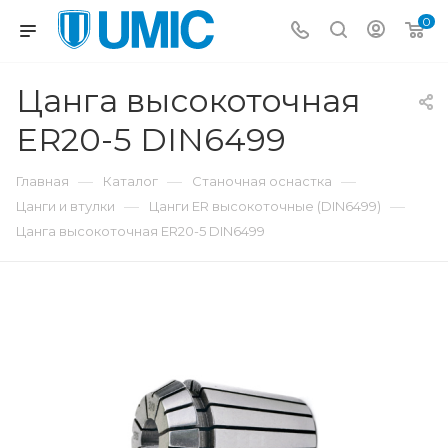
0
Цанга высокоточная
ER20-5 DIN6499
—
—
—
Главная
Каталог
Станочная оснастка
—
—
Цанги и втулки
Цанги ER высокоточные (DIN6499)
Цанга высокоточная ER20-5 DIN6499