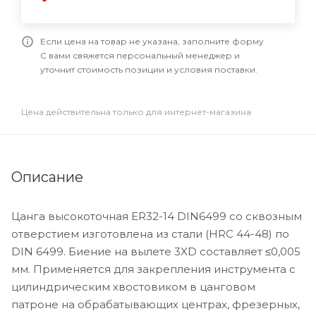
Если цена на товар не указана, заполните форму
С вами свяжется персональный менеджер и
уточнит стоимость позиции и условия поставки.
Цена действительна только для интернет-магазина
Описание
Цанга высокоточная ER32-14 DIN6499 со сквозным
отверстием изготовлена из стали (HRC 44-48) по
DIN 6499. Биение на вылете 3XD составляет ≤0,005
мм. Применяется для закрепления инструмента с
цилиндрическим хвостовиком в цанговом
патроне на обрабатывающих центрах, фрезерных,