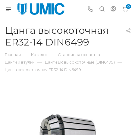
0
Цанга высокоточная
ER32-14 DIN6499
—
—
—
Главная
Каталог
Станочная оснастка
—
—
Цанги и втулки
Цанги ER высокоточные (DIN6499)
Цанга высокоточная ER32-14 DIN6499