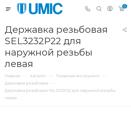
0
Державка резьбовая
SEL3232P22 для
наружной резьбы
левая
—
—
—
Главная
Каталог
Токарный инструмент
—
Державки резьбовые
Державка резьбовая SEL3232P22 для наружной резьбы
левая