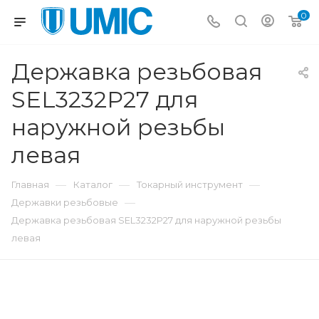
0
Державка резьбовая
SEL3232P27 для
наружной резьбы
левая
—
—
—
Главная
Каталог
Токарный инструмент
—
Державки резьбовые
Державка резьбовая SEL3232P27 для наружной резьбы
левая