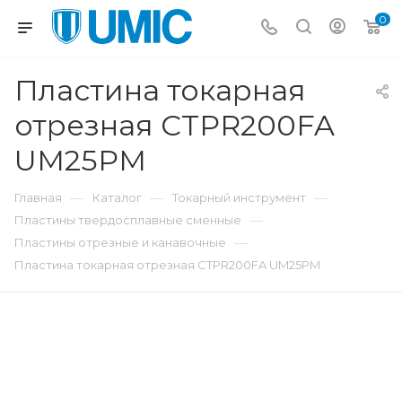
0
Пластина токарная
отрезная CTPR200FA
UM25PM
—
—
—
Главная
Каталог
Токарный инструмент
—
Пластины твердосплавные сменные
—
Пластины отрезные и канавочные
Пластина токарная отрезная CTPR200FA UM25PM