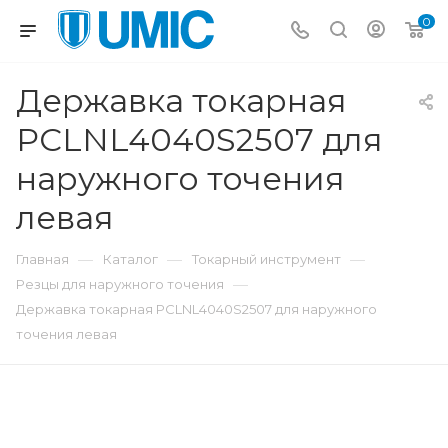
0
Державка токарная
PCLNL4040S2507 для
наружного точения
левая
—
—
—
Главная
Каталог
Токарный инструмент
—
Резцы для наружного точения
Державка токарная PCLNL4040S2507 для наружного
точения левая