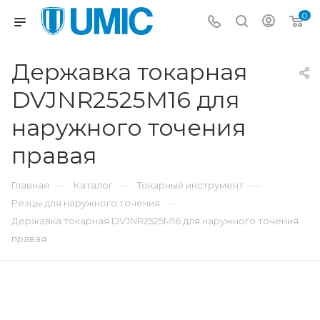
0
Державка токарная
DVJNR2525M16 для
наружного точения
правая
—
—
—
Главная
Каталог
Токарный инструмент
—
Резцы для наружного точения
Державка токарная DVJNR2525M16 для наружного точения
правая