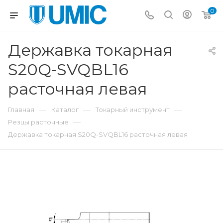
0
Державка токарная
S20Q-SVQBL16
расточная левая
—
—
—
Главная
Каталог
Токарный инструмент
—
Резцы расточные
Державка токарная S20Q-SVQBL16 расточная левая