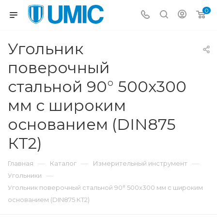
0
Угольник
поверочный
стальной 90° 500x300
мм с широким
основанием (DIN875
КТ2)
—
—
—
Главная
Каталог
Измерительный инструмент
—
Угольники
Угольник поверочный стальной 90° 500x300 мм с широким
основанием (DIN875 КТ2)