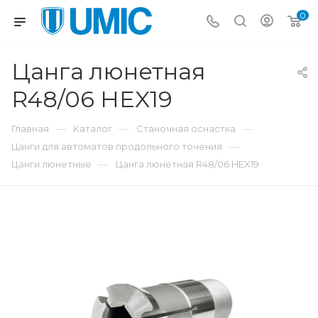
0
Цанга люнетная
R48/06 HEX19
—
—
—
Главная
Каталог
Станочная оснастка
—
Цанги для автоматов продольного точения
—
Цанги люнетные
Цанга люнетная R48/06 HEX19