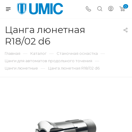
0
Цанга люнетная
R18/02 d6
—
—
—
Главная
Каталог
Станочная оснастка
—
Цанги для автоматов продольного точения
—
Цанги люнетные
Цанга люнетная R18/02 d6