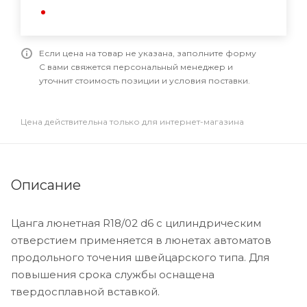
Если цена на товар не указана, заполните форму
С вами свяжется персональный менеджер и
уточнит стоимость позиции и условия поставки.
Цена действительна только для интернет-магазина
Описание
Цанга люнетная R18/02 d6 с цилиндрическим
отверстием применяется в люнетах автоматов
продольного точения швейцарского типа. Для
повышения срока службы оснащена
твердосплавной вставкой.