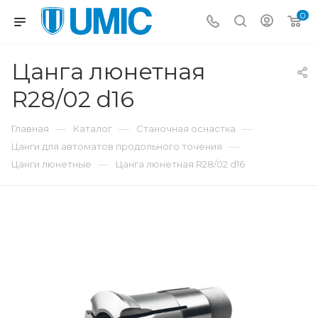
0
Цанга люнетная
R28/02 d16
—
—
—
Главная
Каталог
Станочная оснастка
—
Цанги для автоматов продольного точения
—
Цанги люнетные
Цанга люнетная R28/02 d16