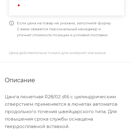
Если цена на товар не указана, заполните форму
С вами свяжется персональный менеджер и
уточнит стоимость позиции и условия поставки.
Цена действительна только для интернет-магазина
Описание
Цанга люнетная R28/02 d16 с цилиндрическим
отверстием применяется в люнетах автоматов
продольного точения швейцарского типа. Для
повышения срока службы оснащена
твердосплавной вставкой.