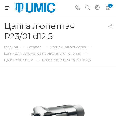
0
Цанга люнетная
R23/01 d12,5
—
—
—
Главная
Каталог
Станочная оснастка
—
Цанги для автоматов продольного точения
—
Цанги люнетные
Цанга люнетная R23/01 d12,5