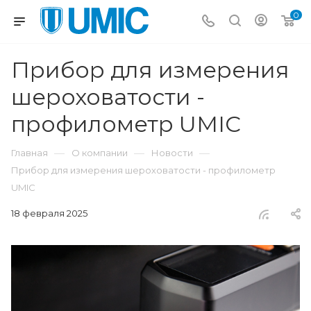
0
Прибор для измерения
шероховатости -
профилометр UMIC
—
—
—
Главная
О компании
Новости
Прибор для измерения шероховатости - профилометр
UMIC
18 февраля 2025