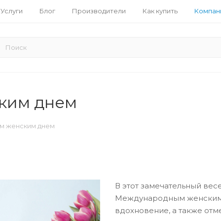
Услуги
Блог
Производители
Как купить
Компан
ким днем
м женским днем
В этот замечательный весе
Международным женским д
вдохновение, а также от