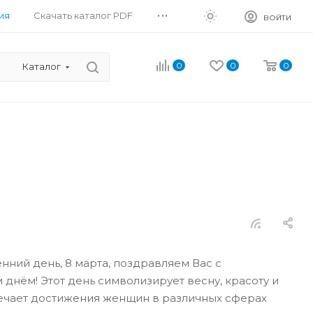
...
ия
Скачать каталог PDF
ВОЙТИ
0
0
0
Каталог
нний день, 8 марта, поздравляем Вас с
нём! Этот день символизирует весну, красоту и
мечает достижения женщин в различных сферах