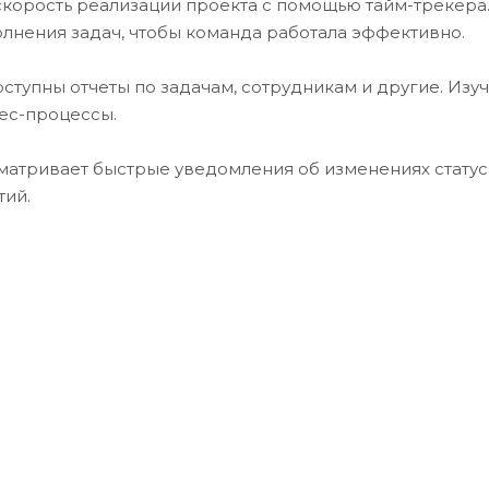
корость реализации проекта с помощью тайм-трекера. 
нения задач, чтобы команда работала эффективно.
доступны отчеты по задачам, сотрудникам и другие. Изу
ес-процессы.
атривает быстрые уведомления об изменениях статуса з
тий.