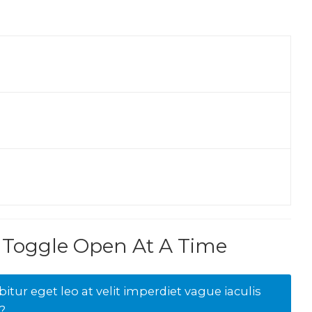
Toggle Open At A Time
itur eget leo at velit imperdiet vague iaculis
?