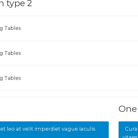
n type 2
ng Tables
ng Tables
ng Tables
One 
t leo at velit imperdiet vague iaculis
Curab
vitaes