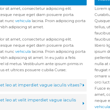
 sit amet, consectetur adipiscing elit.
Lorem ip
ntesque neque eget diam posuere porta.
Curabit
 at nunc
vehicula
lacinia. Proin adipiscing porta
Quisque
 nibh adipiscing sit amet.
tellus, u
faucibus
 sit amet, consectetur adipiscing elit.
faucibus
ntesque neque eget diam posuere porta.
libero l
 at nunc
vehicula
lacinia. Proin adipiscing porta
ipsum do
 nibh adipiscing sit amet. In eu justo a felis
pellent
vel id metus. Vestibulum ante ipsum primis in
nulla a
tus et ultrices posuere cubilia Curae;
feugiat 
ornare v
orci luct
et leo at imperdiet vague iaculis vitaes?
Fusce eg
amet, co
t leo at velit imperdiet vague iaculis
neque e
vehicula