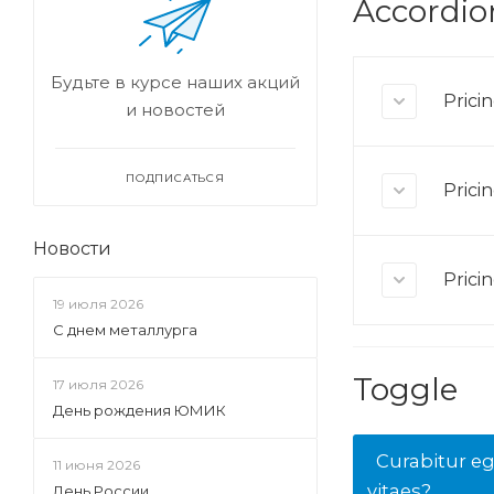
Accordio
Будьте в курсе наших акций
Prici
и новостей
ПОДПИСАТЬСЯ
Prici
Новости
Prici
19 июля 2026
С днем металлурга
Toggle
17 июля 2026
День рождения ЮМИК
Curabitur ege
11 июня 2026
vitaes?
День России