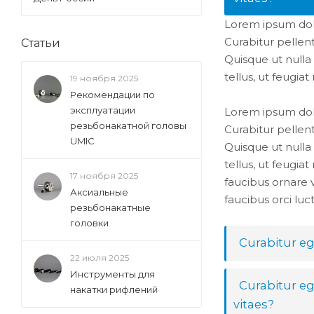
Lorem ipsum dolor
Curabitur pelle
Статьи
Quisque ut nulla
tellus, ut feugiat
19 ноября 2025
Рекомендации по
эксплуатации
Lorem ipsum dolor
резьбонакатной головы
Curabitur pelle
UMIC
Quisque ut nulla
tellus, ut feugiat
17 ноября 2025
faucibus ornare 
Аксиальные
faucibus orci luc
резьбонакатные
головки
Curabitur eg
22 июля 2025
Инструменты для
Curabitur ege
накатки рифлений
vitaes?