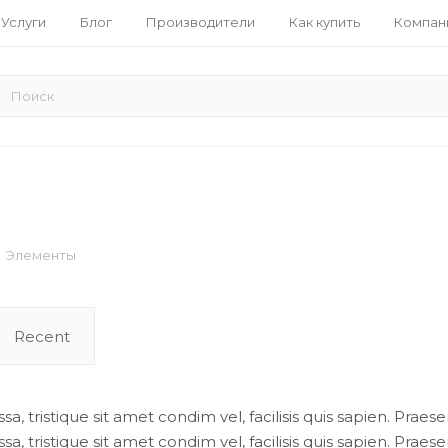
Услуги
Блог
Производители
Как купить
Компан
Элементы
Recent
a, tristique sit amet condim vel, facilisis quis sapien. Praese
a, tristique sit amet condim vel, facilisis quis sapien. Praese