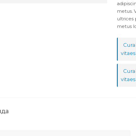
adipiscin
metus. V
ultrices
metus lo
Curab
vitaes
Curab
vitaes
яда