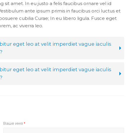
g sit amet. In eu justo a felis faucibus ornare vel id
estibulum ante ipsum primis in faucibus orci luctus et
 posuere cubilia Curae; In eu libero ligula. Fusce eget
rem, ac viverra leo.
itur eget leo at velit imperdiet vague iaculis
?
itur eget leo at velit imperdiet vague iaculis
?
Ваше имя
*