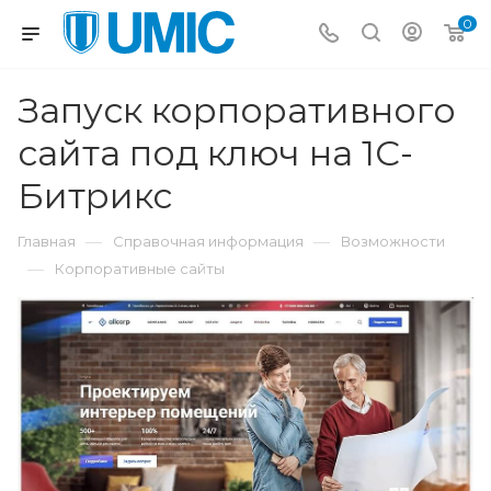
0
Запуск корпоративного
сайта под ключ на 1С-
Битрикс
—
—
Главная
Справочная информация
Возможности
—
Корпоративные сайты